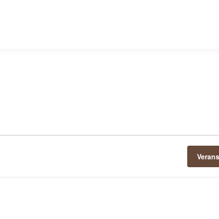
gen
Veran